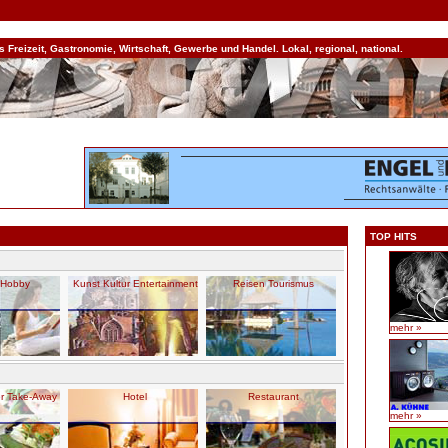
Freizeit, Gastronomie, Wirtschaft, Gewerbe und Handel. Lokal, regional, national.
TOP HITS
t Hobby
Kunst Kultur Entertainment
Reisen Tourismus
mehr »
er Take-Away
Hotel
Restaurant
mehr »