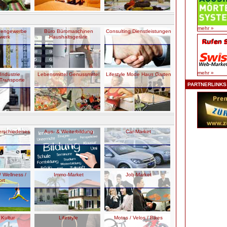
mehr »
engewerbe
Büro Büromaschinen
Consulting Dienstleistungen
werk
Haushaltsgeräte
mehr »
ndustrie
Lebensmittel Genussmittel
Lifestyle Mode Haus Garten
Transporte
PARTNERLINKS
erschiedenes
Aus- & Weiterbildung
Car-Market
 Wellness /
Immo-Market
Job-Market
rt
 Kultur
Lifestyle
Motos / Velos / Bikes