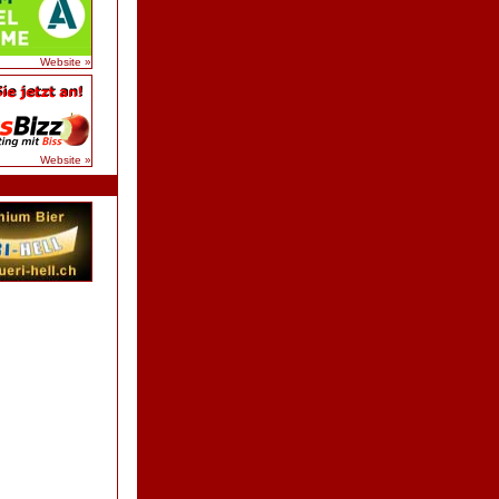
Website »
Website »