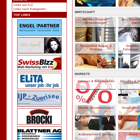
Links von A-Z
Links nach Kategorien
WIRTSCHAFT
TOP LINKS
Banken Finanzen
Bau Bauneb
Versicherungen
Hand
Gesundheit Beauty &
Gewerbe I
Wellness
Fahrzeuge 
MARKETS
Aktionen & Schnäppchen
Aktuelles & V
Diverse Dienstleistungen
Gesundheit /
Spo
Kulinarisches & Genuss
Kunst /