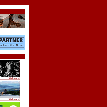
Website »
Website »