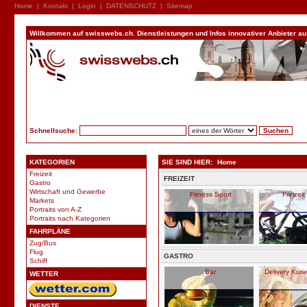
Home
|
Kontakt
|
Login
|
DATENSCHUTZ
|
Sitemap
Willkommen auf swisswebs.ch. Dienstleistungen und Infos innovativer Anbieter aus 
Schnellsuche:
KATEGORIEN
SIE SIND HIER:
Home
Freizeit
FREIZEIT
Gastro
Wirtschaft und Gewerbe
Fitness Sport
Freizei
Markets
Portraits von A-Z
Portraits nach Kategorien
FAHRPLÄNE
Zug/Bus
Flug
GASTRO
Schiff
Bar
Delivery Kuri
WETTER
DIENSTE