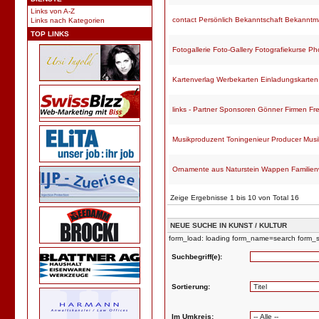
Links von A-Z
contact Persönlich Bekanntschaft Bekann
Links nach Kategorien
TOP LINKS
Fotogallerie Foto-Gallery Fotografiekurse P
Kartenverlag Werbekarten Einladungskarten
links - Partner Sponsoren Gönner Firmen F
Musikproduzent Toningenieur Producer Musi
Ornamente aus Naturstein Wappen Familie
Zeige Ergebnisse 1 bis 10 von Total 16
NEUE SUCHE IN KUNST / KULTUR
form_load: loading form_name=search form_s
Suchbegriff(e):
Sortierung:
Im Umkreis: