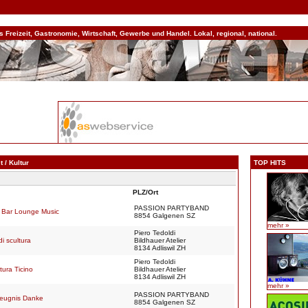
Freizeit, Gastronomie, Wirtschaft, Gewerbe und Handel. Lokal, regional, national.
 / Kultur
TOP HITS
PLZ/Ort
PASSION PARTYBAND
 Bar Lounge Music
8854 Galgenen SZ
mehr »
Piero Tedoldi
i scultura
Bildhauer Atelier
8134 Adliswil ZH
Piero Tedoldi
tura Ticino
Bildhauer Atelier
8134 Adliswil ZH
mehr »
PASSION PARTYBAND
Zeugnis Danke
8854 Galgenen SZ