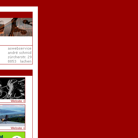
Website »
Website »