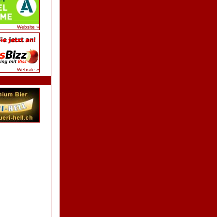
Website »
Website »