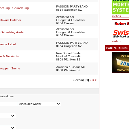
PASSION PARTYBAND
tmachung Rückmeldung
8854 Galgenen SZ
mehr »
Alfons Weber
hotokurs Outdoor
Fotograf & Fotoatelier
6454 Flüelen
Alfons Weber
 Geburtstagskarten
Fotograf & Fotoatelier
6454 Flüelen
mehr »
PASSION PARTYBAND
reunde Label
8854 Galgenen SZ
PARTNERLINKS
New Sound Studio
k- & Tonstudio
Musik- & Tonstudio
8808 Pfäffikon SZ
Ammann & Coduri AG
nwappen Sterne
8808 Pfäffikon SZ
Seite(n):
|1|
2
»
>|
tate=kunst