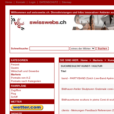
Home
|
Kontakt
|
Login
|
DATENSCHUTZ
|
Sitemap
Willkommen auf swisswebs.ch. Dienstleistungen und Infos innovativer Anbieter aus 
Schnellsuche:
KATEGORIEN
SIE SIND HIER:
Home
>
Markets
>
Kunst
Freizeit
SUCHRESULTAT KUNST / KULTUR
Gastro
Wirtschaft und Gewerbe
Titel
Markets
Portraits von A-Z
band - PARTYBAND Zürich Live-Band Apéro
Portraits nach Kategorien
FAHRPLÄNE
Bildhauer-Atelier Skulpturen Grabmale corsi d
Zug/Bus
Flug
Schiff
Bildhauerkurse scultura in pietra Corsi di scul
WETTER
clients - Meinungen Feedback Referenzen 
DIENSTE