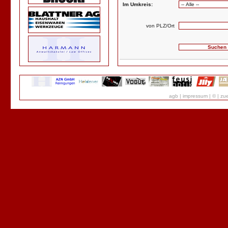
Im Umkreis:
von PLZ/Ort
agb
|
impressum
|
©
|
zue