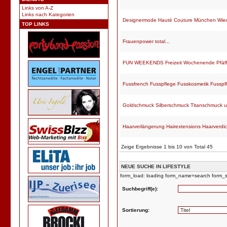
Links von A-Z
Links nach Kategorien
Designermode Hauté Couture München Wie
TOP LINKS
Frauenpower total...
FUN WEEKENDS Freizeit Wochenende Pfäff
Fussfrench Fusspflege Fusskosmetik Fusspf
Goldschmuck Silberschmuck Titanschmuck u
Haarverlängerung Hairextensions Haarverdic
Zeige Ergebnisse 1 bis 10 von Total 45
NEUE SUCHE IN LIFESTYLE
form_load: loading form_name=search form_st
Suchbegriff(e):
Sortierung: