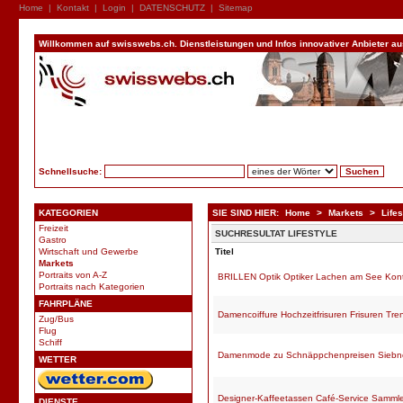
Home
|
Kontakt
|
Login
|
DATENSCHUTZ
|
Sitemap
Willkommen auf swisswebs.ch. Dienstleistungen und Infos innovativer Anbieter aus 
Schnellsuche:
KATEGORIEN
SIE SIND HIER:
Home
>
Markets
>
Lifes
Freizeit
SUCHRESULTAT LIFESTYLE
Gastro
Wirtschaft und Gewerbe
Titel
Markets
Portraits von A-Z
BRILLEN Optik Optiker Lachen am See Kont
Portraits nach Kategorien
FAHRPLÄNE
Damencoiffure Hochzeitfrisuren Frisuren Tre
Zug/Bus
Flug
Schiff
Damenmode zu Schnäppchenpreisen Siebne
WETTER
Designer-Kaffeetassen Café-Service Sammle
DIENSTE