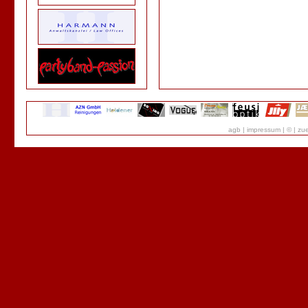
agb
|
impressum
|
©
|
zue