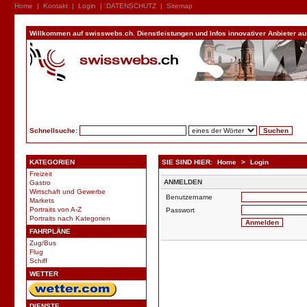
Home
|
Kontakt
|
Login
|
DATENSCHUTZ
|
Sitemap
Willkommen auf swisswebs.ch. Dienstleistungen und Infos innovativer Anbieter aus 
Schnellsuche:
KATEGORIEN
SIE SIND HIER:
Home
>
Login
Freizeit
ANMELDEN
Gastro
Wirtschaft und Gewerbe
Benutzername
Markets
Portraits von A-Z
Passwort
Portraits nach Kategorien
FAHRPLÄNE
Zug/Bus
Flug
Schiff
WETTER
DIENSTE