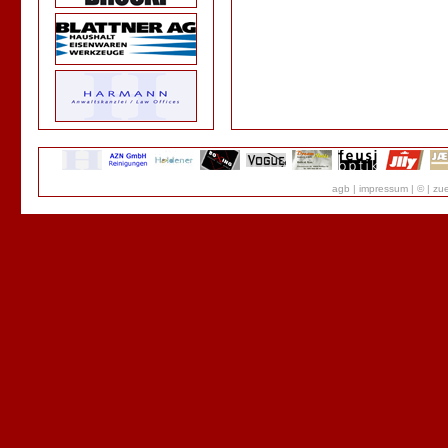
agb
|
impressum
|
©
|
zue