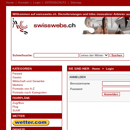
Home
|
Kontakt
|
Login
|
DATENSCHUTZ
|
Sitemap
Willkommen auf swisswebs.ch. Dienstleistungen und Infos innovativer Anbieter aus 
Schnellsuche:
KATEGORIEN
SIE SIND HIER:
Home
>
Login
Freizeit
ANMELDEN
Gastro
Wirtschaft und Gewerbe
Benutzername
Markets
Portraits von A-Z
Passwort
Portraits nach Kategorien
FAHRPLÄNE
Zug/Bus
Flug
Schiff
WETTER
DIENSTE