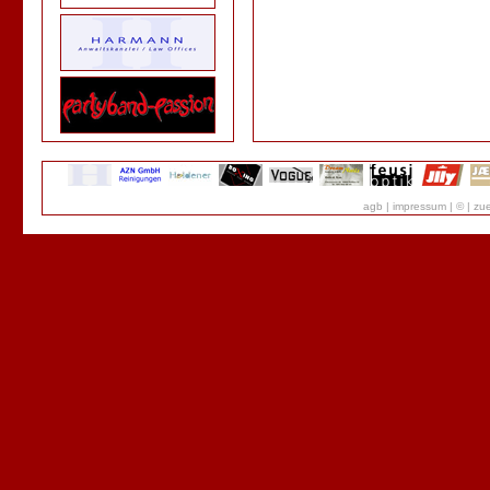
agb
|
impressum
|
©
|
zue