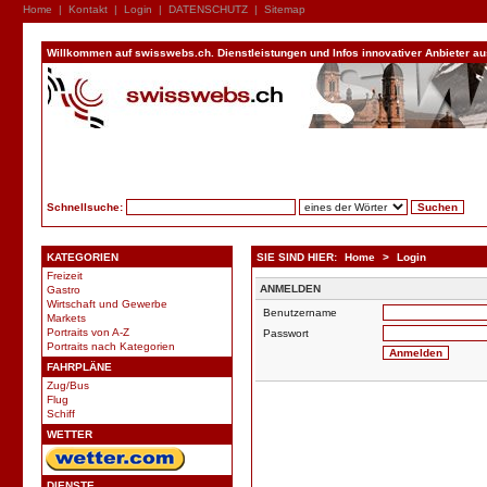
Home
|
Kontakt
|
Login
|
DATENSCHUTZ
|
Sitemap
Willkommen auf swisswebs.ch. Dienstleistungen und Infos innovativer Anbieter aus 
Schnellsuche:
KATEGORIEN
SIE SIND HIER:
Home
>
Login
Freizeit
ANMELDEN
Gastro
Wirtschaft und Gewerbe
Benutzername
Markets
Portraits von A-Z
Passwort
Portraits nach Kategorien
FAHRPLÄNE
Zug/Bus
Flug
Schiff
WETTER
DIENSTE