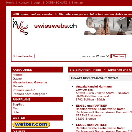
Home
|
Kontakt
|
Login
|
DATENSCHUTZ
|
Sitemap
Willkommen auf swisswebs.ch. Dienstleistungen und Infos innovativer Anbieter aus 
Schnellsuche:
KATEGORIEN
SIE SIND HIER:
Home
>
Wirtschaft und 
Freizeit
ANWALT RECHTSANWALT NOTAR
Gastro
Wirtschaft und Gewerbe
Markets
Anwaltskanzlei Harmann
Law Offices
Portraits von A-Z
Anwalt Zürich Zollikon ANWALTSKANZLE
Portraits nach Kategorien
HARMANN Rechtsanwalt
FAHRPLÄNE
8702 Zollikon - Zürich
Zug/Bus
ENGEL und PARTNER
Flug
Rechtsanwälte Fachanwälte Notar
Schiff
Rechtsanwalt Bremen Anwalt Bremen E
PARTNER Notariat
WETTER
28205 Bremen
ENGEL und PARTNER
Rechtsanwälte Fachanwälte Notar
Rechtsanwalt Bremen Anwalt Bremen E
DIENSTE