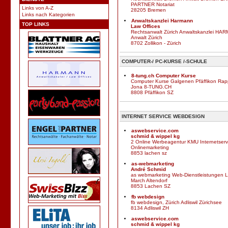
PARTNER Notariat
Links von A-Z
28205 Bremen
Links nach Kategorien
Anwaltskanzlei Harmann
TOP LINKS
Law Offices
Rechtsanwalt Zürich Anwaltskanzlei HA
Anwalt Zürich
8702 Zollikon - Zürich
COMPUTER-/ PC-KURSE /-SCHULE
8-tung.ch Computer Kurse
Computer Kurse Galgenen Pfäffikon Rapp
Jona 8-TUNG.CH
8808 Pfäffikon SZ
INTERNET SERVICE WEBDESIGN
aswebservice.com
schmid & wippel kg
2 Online Werbeagentur KMU Internetserv
Onlinemarketing
8853 lachen sz
as-webmarketing
André Schmid
as webmarketing Web-Dienstleistungen 
March Altendorf
8853 Lachen SZ
fb webdesign
fb webdesign, Zürich Adliswil Zürichsee
8134 Adliswil ZH
aswebservice.com
schmid & wippel kg