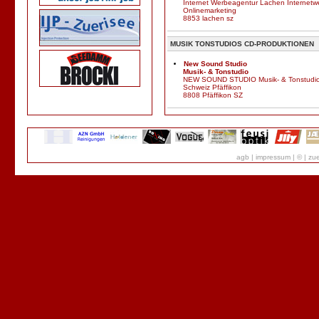
Internet Werbeagentur Lachen Internet
Onlinemarketing
8853 lachen sz
MUSIK TONSTUDIOS CD-PRODUKTIONEN
New Sound Studio
Musik- & Tonstudio
NEW SOUND STUDIO Musik- & Tonstudio
Schweiz Pfäffikon
8808 Pfäffikon SZ
agb
|
impressum
|
©
|
zue