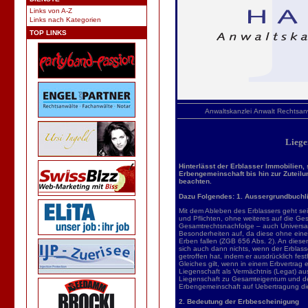
Links von A-Z
Links nach Kategorien
TOP LINKS
Anwaltskanzlei
Anwalt
Rechtsan
Liege
Hinterlässt der Erblasser Immobilien,
Erbengemeinschaft bis hin zur Zuteil
beachten.
Dazu Folgendes: 1. Aussergrundbuchl
Mit dem Ableben des Erblassers geht se
und Pflichten, ohne weiteres auf die Ges
Gesamtrechtsnachfolge – auch Universal
Besonderheiten auf, da diese ohne ein
Erben fallen (ZGB 656 Abs. 2). An dies
sich auch dann nichts, wenn der Erblas
getroffen hat, indem er ausdrücklich fe
Gleiches gilt, wenn in einem Erbvertrag
Liegenschaft als Vermächtnis (Legat) au
Liegenschaft zu Gesamteigentum und de
Erbengemeinschaft auf Uebertragung die
2. Bedeutung der Erbbescheinigung