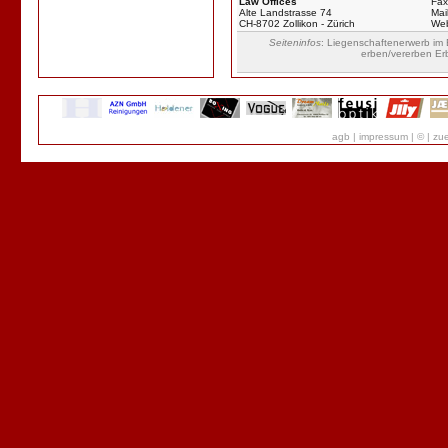
Law Offices
Fax
Alte Landstrasse 74
Mail
CH-8702 Zollikon - Zürich
We
Seiteninfos
: Liegenschaftenerwerb im
erben/vererben Er
agb
|
impressum
|
©
|
zue