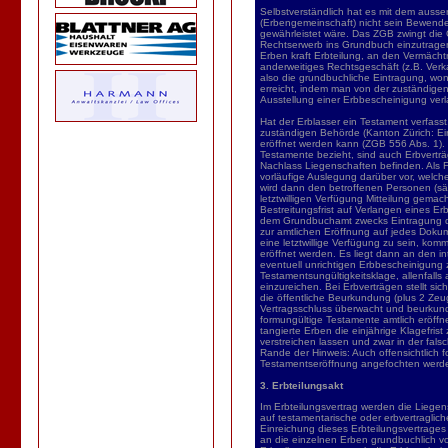
Selbstverständlich hat es mit dem auss
(Erbengemeinschaft) nicht sein Bewende
gewährleistet wäre. Das ZGB zwingt die 
Rechtserwerb ins Grundbuch einzutragen
Erben kraft Erbteilung, an den Vermächt
anderweitiges Rechtsgeschäft (z.B. Ver
also die grundbuchliche Eintragung, wo
erreicht, indem man von der zuständigen
Ausstellung einer Erbbescheinigung ver
Hat der Erblasser ein Testament verfasst,
zuständigen Behörde (Kanton Zürich: Einz
eröffnet werden kann (ZGB 556 Abs. 1).
Testamente bezieht, sind auch Erbverträ
Nachlass Liegenschaften befinden. Als 
vorläufige Auslegung darüber vor, welch
wird dann den betroffenen Personen (säm
letztwilligen Verfügung Mitteilung gemac
Bestreitungsfrist auf Verlangen eines E
dem Grundbuchamt zwecks Eintragung des 
zur amtlichen Eröffnung auf jedes Dokum
eine letztwillige Verfügung zu sein, komm
eröffnet werden. Es liegt dann an den in
eventuell unrichtigen Erbbescheinigung z
Testamentsungültigkeitsklage, allenfalls
einzureichen. Bei Erbverträgen stellt sic
die öffentliche Beurkundung (plus 2 Zeu
Vertragsschluss überwacht und beurkundet
formungültige Testamente amtlich eröffnet
tangierte Erben die einjährige Klagefri
verstreichen lassen und zwar in der fal
Rande der Hinweis: Auch offensichtlich f
Testamentseröffnung angefochten werden
3. Erbteilungsakt
Im Erbteilungsvertrag werden die Liegen
auf testamentarische oder erbvertraglic
Einreichung dieses Erbteilungsvertrag
an die einzelnen Erben grundbuchlich v