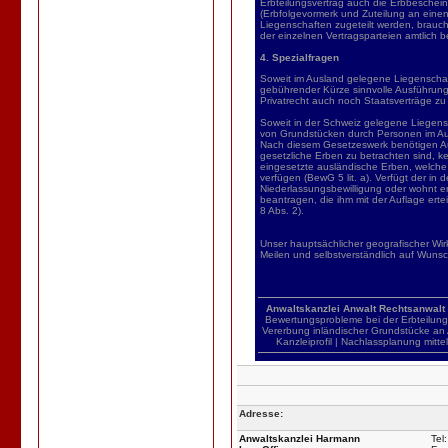
Erbteilungsvertrag auch die Erbbeschei
(Erbfolgevormerk und Zuteilung an eine
Liegenschaften zugeteilt werden, brauch
der einzelnen Vertragsparteien amtlich 
4. Spezialfragen
Soweit im Ausland gelegene Liegenschaft
gebührender Kürze sinnvolle Ausführun
Privatrecht auch noch Staatsverträge zu
Soweit in der Schweiz gelegene Liegens
von Grundstücken durch Personen im Ausl
Nach diesem Gesetzeswerk benötigen Aus
gesetzliche Erben zu betrachten sind, kei
eingesetzte ausländische Erben, welche
verfügen (BewG 5 lit. a). Verfügt der i
Niederlassungsbewilligung oder wohnt er 
beantragen, die ihm mit der Auflage erte
8 Abs. 2).
Unser hauptsächlicher geografischer Wir
Meilen und selbstverständlich auf Wunsc
Anwaltskanzlei
Anwalt
Rechtsanwalt
Bewertungsprobleme
bei
der
Erbteilung
Vererbung
inländischer
Grundstücke
an
Kanzleiprofil
|
Nachlassplanung
mitte
Adresse:
Anwaltskanzlei Harmann
Tel: