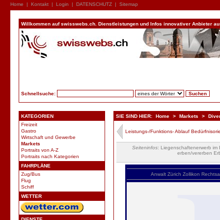
Home
|
Kontakt
|
Login
|
DATENSCHUTZ
|
Sitemap
Willkommen auf swisswebs.ch. Dienstleistungen und Infos innovativer Anbieter aus 
Schnellsuche:
KATEGORIEN
SIE SIND HIER:
Home
>
Markets
>
Dive
Freizeit
Gastro
Leistungs-/Funktions- Ablauf Bedürfnisorie
Wirtschaft und Gewerbe
Markets
Seiteninfos
: Liegenschaftenerwerb im
Portraits von A-Z
erben/vererben Er
Portraits nach Kategorien
FAHRPLÄNE
Zug/Bus
Anwalt
Zürich
Zollikon
Rechtsa
Flug
Schiff
WETTER
DIENSTE