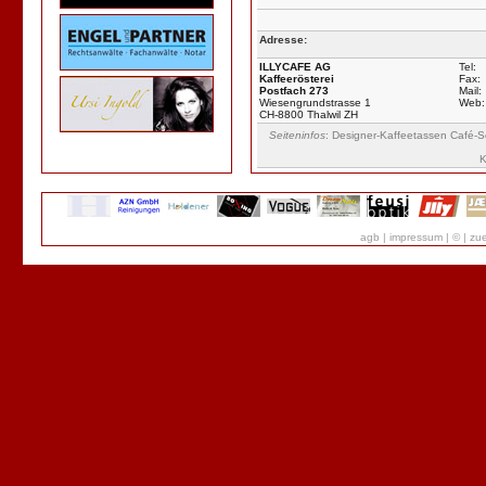
Adresse:
ILLYCAFE AG
Tel:
Kaffeerösterei
Fax:
Postfach 273
Mail:
Wiesengrundstrasse 1
Web:
CH-8800 Thalwil ZH
Seiteninfos
: Designer-Kaffeetassen Café-
K
agb
|
impressum
|
©
|
zue