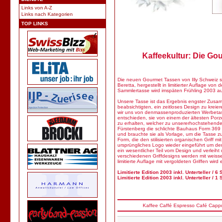
Links von A-Z
Links nach Kategorien
TOP LINKS
Kaffeekultur: Die Go
Die neuen Gourmet Tassen von Illy Schweiz si
Beretta, hergestellt in limitierter Auflage vo
Sammlertasse wird imspäten Frühling 2003 au
Unsere Tasse ist das Ergebnis engster Zusam
beabsichtigten, ein zeitloses Design zu krei
wir uns von denmassenproduzierten Werbetass
entschieden, sie von einem der ältesten Porz
zu erhalten, welcher zu unsererhochstehenden
Fürstenberg die schlichte Bauhaus Form 369
und brauchte sie als Vorlage, um die Tasse z
Form, die den stilisierten organischen Griff mi
ursprüngliches Logo wieder eingeführt um der
ein wesentlicher Teil vom Design und verleiht 
verschiedenen Griffdesigns werden mit weiss
limitierte Auflage mit vergoldeten Griffen wi
Limitierte Edition 2003 inkl. Unterteller / 6
Limitierte Edition 2003 inkl. Unterteller / 1
Kaffee
Caffé
Espresso
Café
Cappu