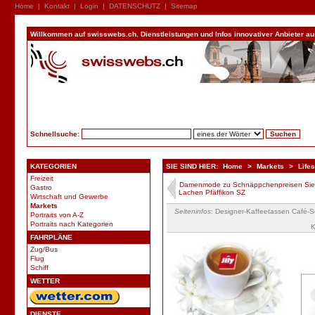
Home
|
Kontakt
|
Login
|
DATENSCHUTZ
|
Sitemap
Willkommen auf swisswebs.ch. Dienstleistungen und Infos innovativer Anbieter aus 
Schnellsuche:
KATEGORIEN
SIE SIND HIER:
Home
>
Markets
>
Lifes
Freizeit
Damenmode zu Schnäppchenpreisen Si
Gastro
Lachen Pfäffikon SZ
Wirtschaft und Gewerbe
Markets
Seiteninfos
: Designer-Kaffeetassen Café-
Portraits von A-Z
Portraits nach Kategorien
K
FAHRPLÄNE
Zug/Bus
Flug
Schiff
WETTER
DIENSTE