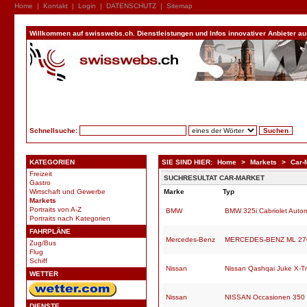
Home
|
Kontakt
|
Login
|
DATENSCHUTZ
|
Sitemap
Willkommen auf swisswebs.ch. Dienstleistungen und Infos innovativer Anbieter aus 
Schnellsuche:
KATEGORIEN
SIE SIND HIER:
Home
>
Markets
>
Car-
Freizeit
SUCHRESULTAT CAR-MARKET
Gastro
Wirtschaft und Gewerbe
Marke
Typ
Markets
Portraits von A-Z
BMW
BMW 325i Cabriolet Autom
Portraits nach Kategorien
FAHRPLÄNE
Mercedes-Benz
MERCEDES-BENZ ML 270 CD
Zug/Bus
Flug
Schiff
Nissan
Nissan Qashqai Juke X-Tra
WETTER
Nissan
NISSAN Occasionen 350 
DIENSTE