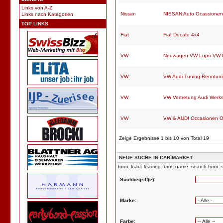
Links von A-Z
Nissan
NISSAN Auto Ocassionen
Links nach Kategorien
TOP LINKS
Fiat
Fiat Ducato 4x4
VW
Neuwagen VW Lupo VW Po
VW
VW Audi Tuning Renntuni
VW
VW Vertretung Audi Werk
VW
VW & AUDI Occasionen O
Zeige Ergebnisse 1 bis 10 von Total 19
NEUE SUCHE IN CAR-MARKET
form_load: loading form_name=search form_s
Suchbegriff(e):
Marke:
Farbe: