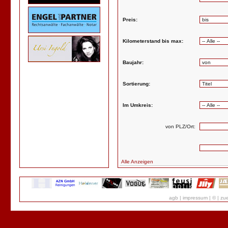
Preis:
Kilometerstand bis max:
Baujahr:
Sortierung:
Im Umkreis:
von PLZ/Ort:
Alle Anzeigen
agb
|
impressum
|
©
|
zue