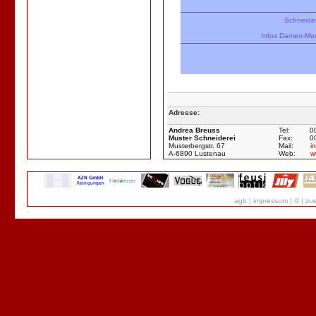
Schneider
Infos
Damen-
Mo
Adresse:
Andrea Breuss
Tel:
0
Muster Schneiderei
Fax:
0
Musterbergstr. 67
Mail:
i
A-6890 Lustenau
Web:
w
agb
|
impressum
|
©
|
zue