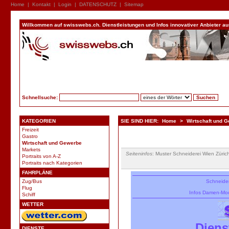
Home
|
Kontakt
|
Login
|
DATENSCHUTZ
|
Sitemap
Willkommen auf swisswebs.ch. Dienstleistungen und Infos innovativer Anbieter aus 
Schnellsuche:
KATEGORIEN
SIE SIND HIER:
Home
>
Wirtschaft und 
Freizeit
Gastro
Wirtschaft und Gewerbe
Markets
Seiteninfos
: Muster Schneiderei Wien Züri
Portraits von A-Z
Portraits nach Kategorien
FAHRPLÄNE
Zug/Bus
Schneider
Flug
Infos
Damen-
Mo
Schiff
WETTER
Diens
DIENSTE