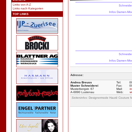
Links von A-Z
Schneider
Links nach Kategorien
Infos
Damen-
Mo
TOP LINKS
Schneider
Infos
Damen-
Mo
Adresse:
Andrea Breuss
Tel:
0
Muster Schneiderei
Fax:
0
Musterbergstr. 67
Mail:
i
A-6890 Lustenau
Web:
w
Seiteninfos
: Designermode Hauté Couture Mü