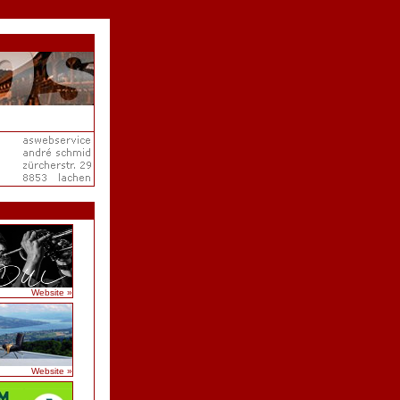
Website »
Website »