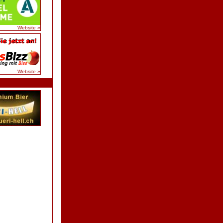
Website »
Website »