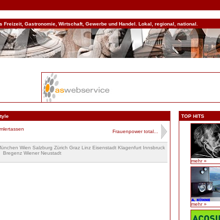
Freizeit, Gastronomie, Wirtschaft, Gewerbe und Handel. Lokal, regional, national.
tyle
TOP HITS
mlertassen
Frauenpower total...
nchen Wien Salzburg Zürich Graz Linz Eisenstadt Klagenfurt Innsbruck
Bregenz Wiener Neustadt
mehr »
mehr »