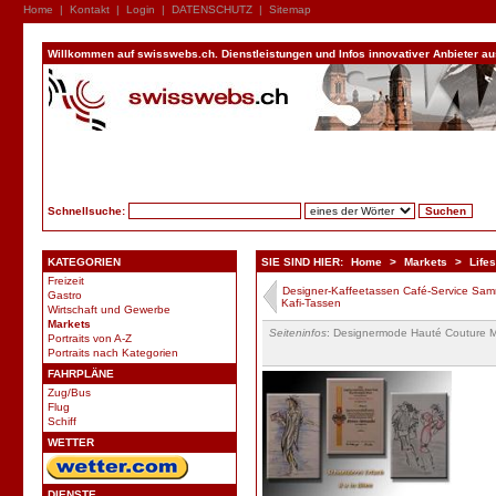
Home
|
Kontakt
|
Login
|
DATENSCHUTZ
|
Sitemap
Willkommen auf swisswebs.ch. Dienstleistungen und Infos innovativer Anbieter aus 
Schnellsuche:
KATEGORIEN
SIE SIND HIER:
Home
>
Markets
>
Lifes
Freizeit
Designer-Kaffeetassen Café-Service Sam
Gastro
Kafi-Tassen
Wirtschaft und Gewerbe
Markets
Seiteninfos
: Designermode Hauté Couture Mü
Portraits von A-Z
Portraits nach Kategorien
FAHRPLÄNE
Zug/Bus
Flug
Schiff
WETTER
DIENSTE