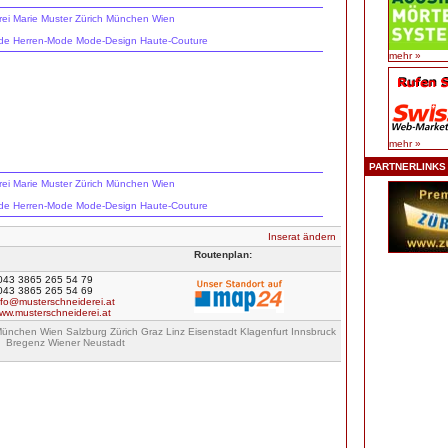
ei
Marie
Muster
Zürich
München
Wien
de
Herren-
Mode
Mode-
Design
Haute-
Couture
mehr »
mehr »
PARTNERLINKS
ei
Marie
Muster
Zürich
München
Wien
de
Herren-
Mode
Mode-
Design
Haute-
Couture
Inserat ändern
Routenplan:
043 3865 265 54 79
043 3865 265 54 69
nfo@musterschneiderei.at
ww.musterschneiderei.at
nchen Wien Salzburg Zürich Graz Linz Eisenstadt Klagenfurt Innsbruck
Bregenz Wiener Neustadt