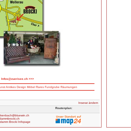
Infos@zuerisee.ch >>>
unst
Antikes
Design
Möbel
Rares
Fundgrube
Räumungen
Inserat ändern
Routenplan:
ickenbach@bluewin.ch
dammbrocki.ch
damm Brocki Infopage