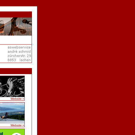
Website »
Website »