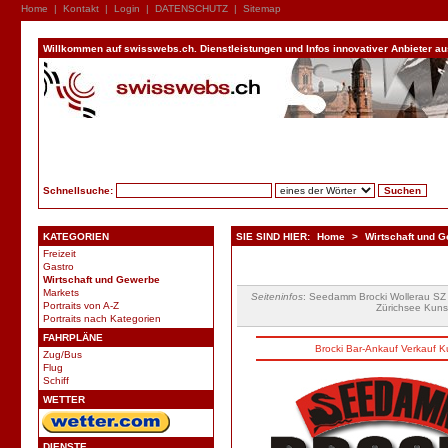
Home
|
Kontakt
|
Login
|
DATENSCHUTZ
|
Sitemap
Willkommen auf swisswebs.ch. Dienstleistungen und Infos innovativer Anbieter aus 
Schnellsuche:
KATEGORIEN
SIE SIND HIER:
Home
>
Wirtschaft und 
Freizeit
Gastro
Wirtschaft und Gewerbe
Markets
Seiteninfos
: Seedamm Brocki Wollerau SZ
Portraits von A-Z
Zürichsee Kuns
Portraits nach Kategorien
FAHRPLÄNE
Brocki
Bar-
Ankauf
Verkauf
K
Zug/Bus
Flug
Schiff
WETTER
DIENSTE