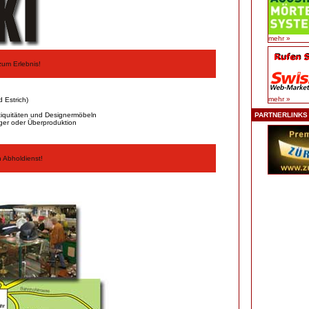
mehr »
zum Erlebnis!
mehr »
 Estrich)
tiquitäten und Designermöbeln
PARTNERLINKS
ger oder Überproduktion
 Abholdienst!