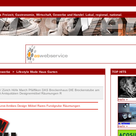
Freizeit, Gastronomie, Wirtschaft, Gewerbe und Handel. Lokal, regional, national.
Gewerbe
>
Lifestyle Mode Haus Garten
TOP HITS
 / Zürich Höfe March Pfäffikon DAS Brockenhaus DIE Brockenstube am
t Antiquitäten Designermöbel Räumungen R
mehr »
unst
Antikes
Design
Möbel
Rares
Fundgrube
Räumungen
mehr »