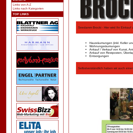
Links von A-Z
Links nach Kategorien
TOP LINKS
Seedamm Brocki - Hier wird Ihr Einkauf 
Hausräumungen (inkl. Keller und
Wohnungsräumungen
Ankauf / Verkauf von Kunst, An
Ankauf von Restposten, Überla
Entsorgungen
Selbstverständlich haben wir auch einen