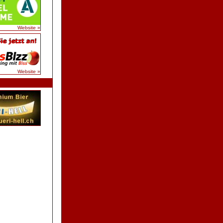
Website »
Website »