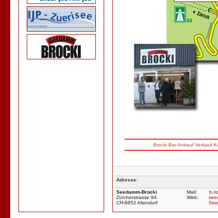
Brocki
Bar-
Ankauf
Verkauf
K
Adresse:
Seedamm-Brocki
Mail:
b.r
Zürcherstrasse 94
Web:
see
CH-8852 Altendorf
See