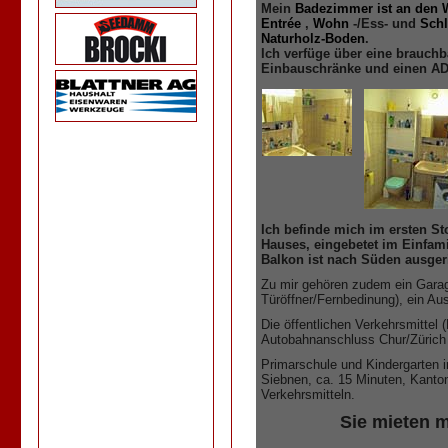
Mein
Badezimmer ist an den 
Entrée
,
Wohn
-/Ess- und
Schl
Natur
holz-Boden
.
Ich verfüge über eine brauchba
Einbauschränke und einen AD
Ich befinde mich im ersten St
Hauses, eingebetet im Einfam
Balkon ist nach Süden ausger
Zu mir gehören zudem ein Garag
Türöffner/Fernbedinung), ein Aus
Die öffentlichen Verkehrsmittel
Autobahnanschluss Chur/Zürich i
Primarschule und Kindergarten i
Siebnen, ca. 15 Minuten, Kantons
Verkehrsmitteln.
Sie mieten m