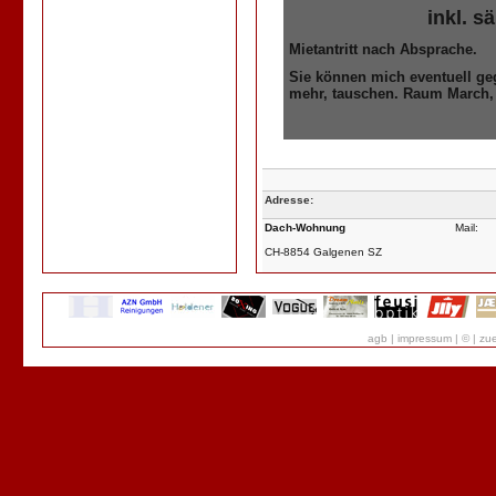
inkl. s
Mietantritt nach Absprache.
Sie können mich eventuell g
mehr, tauschen. Raum March, 
Adresse:
Dach-Wohnung
Mail:
CH-8854 Galgenen SZ
agb
|
impressum
|
©
|
zue