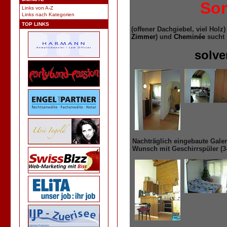
Sor
Links von A-Z
Links nach Kategorien
TOP LINKS
(offener Dachgiebel, viel Holz
Zimmer
) und
Cheminée
sucht
solve
Nachträglich eingebaute Gale
Wunsch mit Geschirrspüler (3-jä