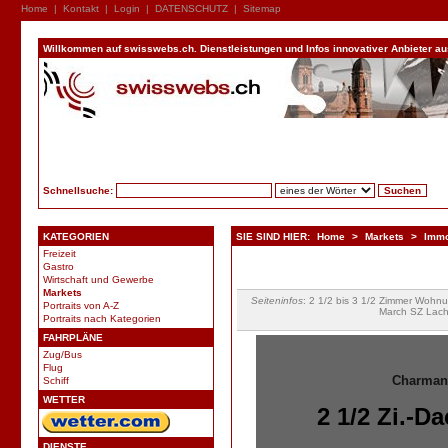
Home
|
Kontakt
|
Login
|
DATENSCHUTZ
|
Sitemap
Willkommen auf swisswebs.ch. Dienstleistungen und Infos innovativer Anbieter aus 
Schnellsuche:
KATEGORIEN
SIE SIND HIER:
Home
>
Markets
>
Immo
Freizeit
Gastro
Wirtschaft und Gewerbe
Markets
Seiteninfos
: 2 1/2 bis 3 1/2 Zimmer Woh
Portraits von A-Z
March SZ Lac
Portraits nach Kategorien
FAHRPLÄNE
Zug/Bus
Flug
Charmant
Schiff
WETTER
2 1/2 Zi.-
DIENSTE