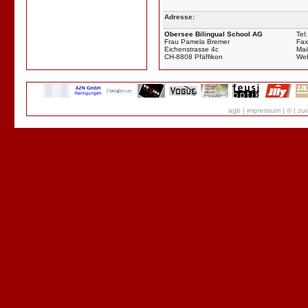
Adresse:
Obersee Bilingual School AG
Tel:
Frau Pamela Bremer
Fax
Eichenstrasse 4c
Mail
CH-8808 Pfäffikon
We
agb
|
impressum
|
©
|
zue