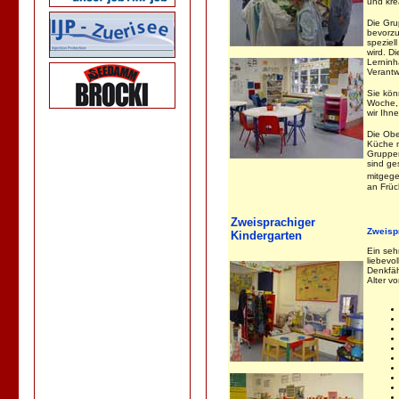
und kre
Die Gru
bevorzu
speziell
wird. Di
Lerninh
Verantw
Sie kön
Woche, 
wir Ihn
Die Obe
Küche m
Gruppen
sind ge
mitgege
an Früc
Zweisprachiger
Zweisp
Kindergarten
Ein seh
liebevol
Denkfäh
Alter v