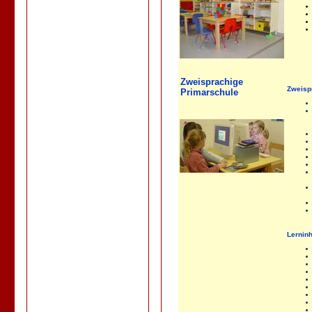
Zweisprachige
Zweisp
Primarschule
Lerninh