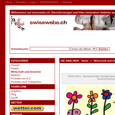
Home
|
Kontakt
|
Login
|
DATENSCHUTZ
|
Sitemap
Willkommen auf swisswebs.ch. Dienstleistungen und Infos innovativer Anbieter aus 
Schnellsuche:
KATEGORIEN
SIE SIND HIER:
Home
>
Wirtschaft und 
Freizeit
Gastro
Wirtschaft und Gewerbe
Markets
Seiteninfos
: Zweisprachige Spielgruppe
Portraits von A-Z
Zürich/Zürichse
Portraits nach Kategorien
FAHRPLÄNE
Zug/Bus
Flug
Schiff
WETTER
DIENSTE