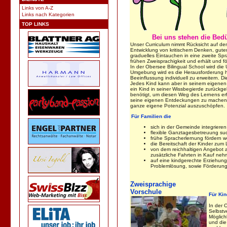
Links von A-Z
Links nach Kategorien
TOP LINKS
Bei uns stehen die Bedü
Unser Curriculum nimmt Rücksicht auf den
Entwicklung von kritischem Denken, gute
graduelles Eintauchen in eine zweite Spra
frühen Zweisprachigkeit und erhält und fö
In der Obersee Bilingual School wird die 
Umgebung wird es die Herausforderung h
Beeinflussung individuell zu erweitern. 
Jedes Kind kann aber in seinem eigenen 
ein Kind in seiner Wissbegierde zurückgeh
benötigt, um diesen Weg des Lernens erfo
seine eigenen Entdeckungen zu machen und
ganze eigene Potenzial auszuschöpfen.
Für Familien
die
sich in der Gemeinde integriere
flexible Ganztagesbetreuung su
frühe Spracherlernung fördern w
die Bereitschaft der Kinder zum
von dem reichhaltigen Angebot a
zusätzliche Fahrten in Kauf ne
auf eine kindgerechte Erziehung 
Problemlösung, sowie Förderung
Zweisprachige
Vorschule
Für Kin
In der 
Selbstv
Möglich
und die