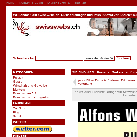
Home
|
Kontakt
|
Login
|
DATENSCHUTZ
|
Sitemap
Willkommen auf swisswebs.ch. Dienstleistungen und Infos innovativer Anbieter aus 
Schnellsuche:
KATEGORIEN
SIE SIND HIER:
Home
>
Markets
>
Kunst
Freizeit
pics - Bilder Fotos Aufnahmen Erinnerun
Gastro
Fotografie
Wirtschaft und Gewerbe
Markets
Seiteninfos
: Preisliste Bildagentur Schweiz
Portraits von A-Z
Feusisber
Portraits nach Kategorien
FAHRPLÄNE
Zug/Bus
Flug
Schiff
WETTER
DIENSTE