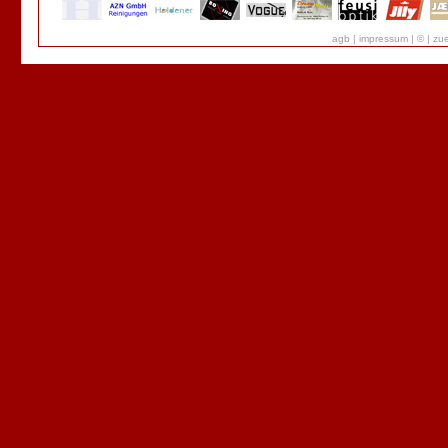
agb
|
impressum
|
©
|
zue