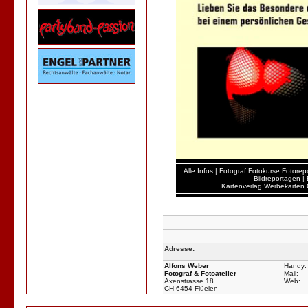
Alle Infos
|
Fotograf
Fotokurse
Fotorep
Bildreportagen
|
Kartenverlag
Werbekarten
Adresse:
Alfons Weber
Handy:
Fotograf & Fotoatelier
Mail:
Axenstrasse 18
Web:
CH-6454 Flüelen