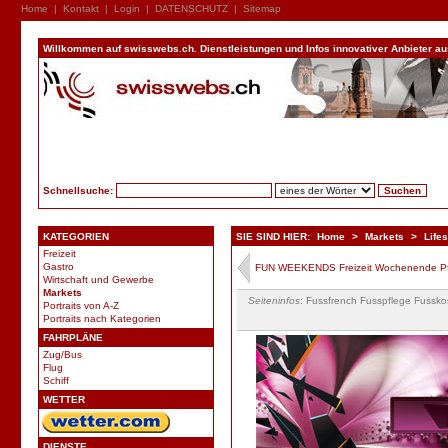
Home
|
Kontakt
|
Login
|
DATENSCHUTZ
|
Sitemap
Willkommen auf swisswebs.ch. Dienstleistungen und Infos innovativer Anbieter aus 
Schnellsuche:
KATEGORIEN
SIE SIND HIER:
Home
>
Markets
>
Lifes
Freizeit
Gastro
FUN WEEKENDS Freizeit Wochenende Pf
Wirtschaft und Gewerbe
Markets
Seiteninfos
: Fussfrench Fusspflege Fussko
Portraits von A-Z
Portraits nach Kategorien
FAHRPLÄNE
Zug/Bus
Flug
Schiff
WETTER
DIENSTE