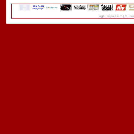
agb
|
impressum
|
©
|
zue