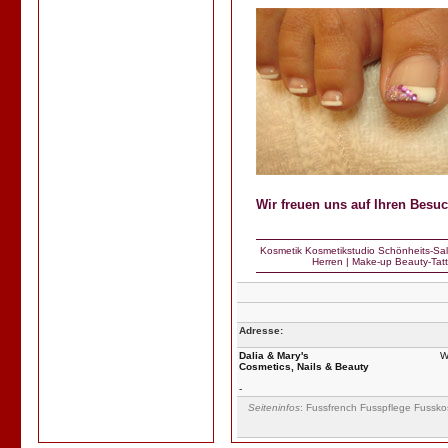
Wir freuen uns auf Ihren Besuc
Kosmetik
Kosmetikstudio
Schönheits-Sa
Herren
|
Make-up
Beauty-Tat
Adresse:
Dalia & Mary's
W
Cosmetics, Nails & Beauty
-
Seiteninfos
: Fussfrench Fusspflege Fussko